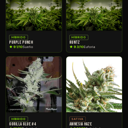
HÍBRIDO
HÍBRIDO
PURPLE PUNCH
RUNTZ
★ 9.1/10
Sueño
★ 9.3/10
Euforia
HÍBRIDO
SATIVA
GORILLA GLUE #4
AMNESIA HAZE