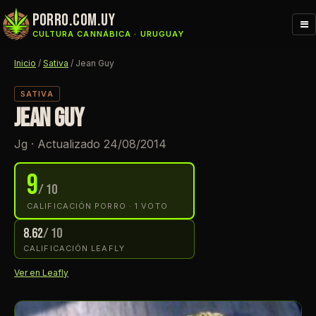
porro.com.uy
Me
CULTURA CANNÁBICA · URUGUAY
Inicio
/
Sativa
/
Jean Guy
SATIVA
JEAN GUY
Jg · Actualizado 24/08/2014
9
/ 10
CALIFICACIÓN PORRO · 1 VOTO
8.62
/ 10
CALIFICACIÓN LEAFLY
Ver en Leafly