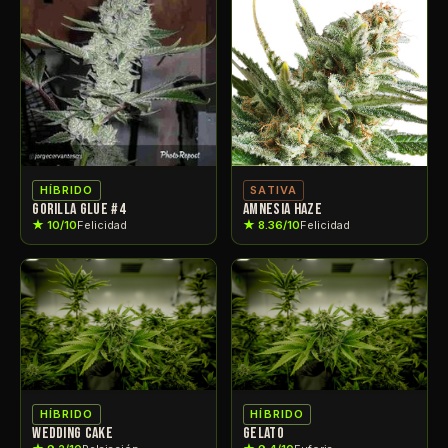
HÍBRIDO
SATIVA
GORILLA GLUE #4
AMNESIA HAZE
★ 10/10
Felicidad
★ 8.36/10
Felicidad
HÍBRIDO
HÍBRIDO
WEDDING CAKE
GELATO