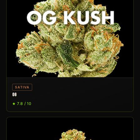
SATIVA
OG
★ 7.8 / 10