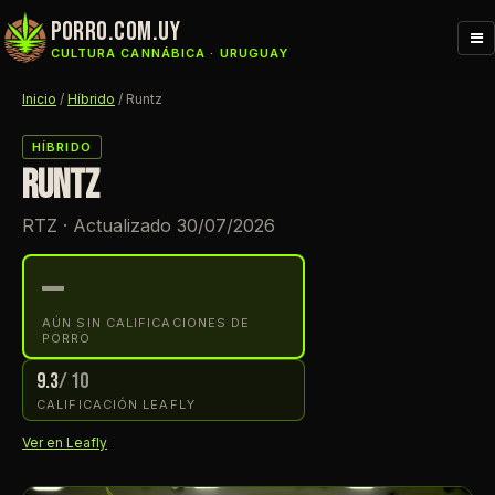
porro.com.uy
Me
CULTURA CANNÁBICA · URUGUAY
Inicio
/
Híbrido
/
Runtz
HÍBRIDO
RUNTZ
RTZ · Actualizado 30/07/2026
—
AÚN SIN CALIFICACIONES DE
PORRO
9.3
/ 10
CALIFICACIÓN LEAFLY
Ver en Leafly