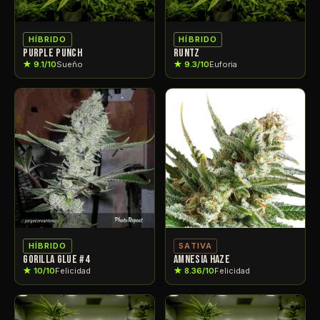
HÍBRIDO
HÍBRIDO
PURPLE PUNCH
RUNTZ
★ 9.1/10
Sueño
★ 9.3/10
Euforia
HÍBRIDO
SATIVA
GORILLA GLUE #4
AMNESIA HAZE
★ 10/10
Felicidad
★ 8.36/10
Felicidad