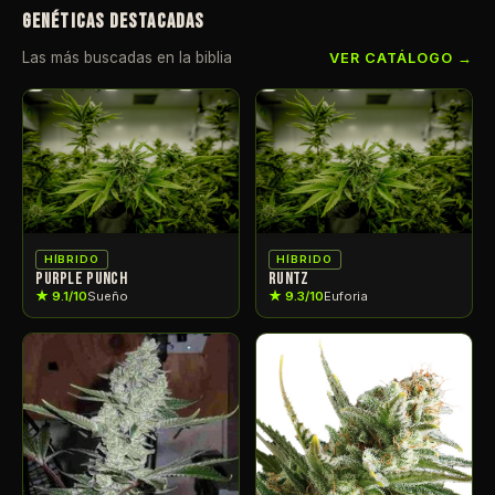
GENÉTICAS DESTACADAS
Las más buscadas en la biblia
VER CATÁLOGO →
HÍBRIDO
HÍBRIDO
PURPLE PUNCH
RUNTZ
★ 9.1/10
Sueño
★ 9.3/10
Euforia