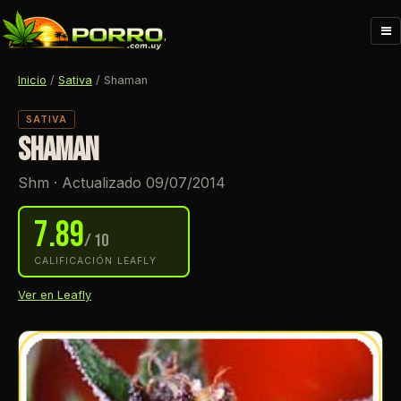
Me
Inicio
/
Sativa
/
Shaman
SATIVA
SHAMAN
Shm · Actualizado 09/07/2014
7.89
/ 10
CALIFICACIÓN LEAFLY
Ver en Leafly