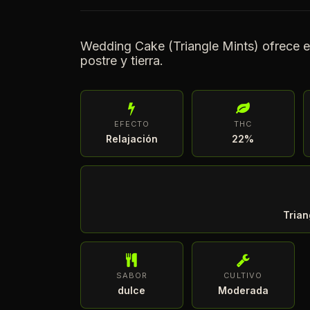
Wedding Cake (Triangle Mints) ofrece ef
postre y tierra.
EFECTO
THC
Relajación
22%
Trian
SABOR
CULTIVO
dulce
Moderada