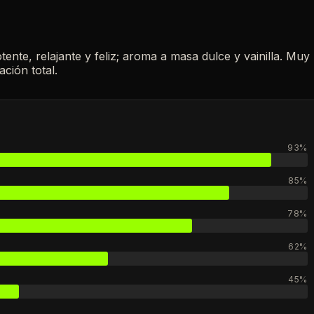
ente, relajante y feliz; aroma a masa dulce y vainilla. Muy
ación total.
93%
85%
78%
62%
45%